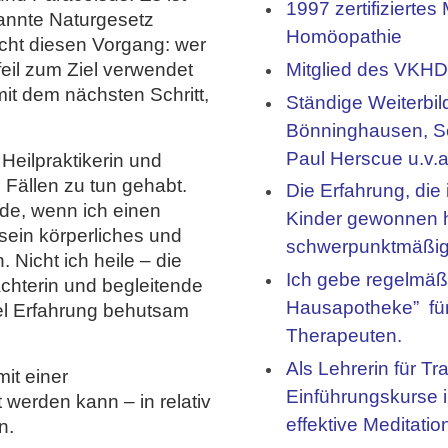
1997 zertifiziertes
annte Naturgesetz
Homöopathie
cht diesen Vorgang: wer
Mitglied des VKHD
eil zum Ziel verwendet
 mit dem nächsten Schritt,
Ständige Weiterbi
Bönninghausen, S
Paul Herscue u.v.a
 Heilpraktikerin und
Fällen zu tun gehabt.
Die Erfahrung, die
de, wenn ich einen
Kinder gewonnen h
sein körperliches und
schwerpunktmäßig 
 Nicht ich heile – die
Ich gebe regelmä
bachterin und begleitende
Hausapotheke” für
iel Erfahrung behutsam
Therapeuten.
Als Lehrerin für Tr
mit einer
Einführungskurse 
werden kann – in relativ
effektive Meditatio
n.