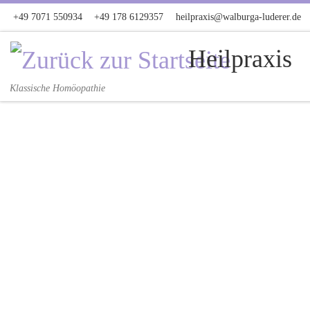
+49 7071 550934
+49 178 6129357
heilpraxis@walburga-luderer.de
Zum Inhalt springen
Heilpraxis
Klassische Homöopathie